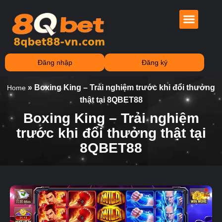
KHUYẾN MÃI
Đăng nhập
Đăng ký
»
Boxing King – Trải nghiệm trước khi đổi thưởng
Home
thật tại 8QBET88
Boxing King – Trải nghiệm
trước khi đổi thưởng thật tại
8QBET88