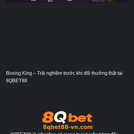
Boxing King – Trải nghiệm trước khi đổi thưởng thật tại
8QBET88