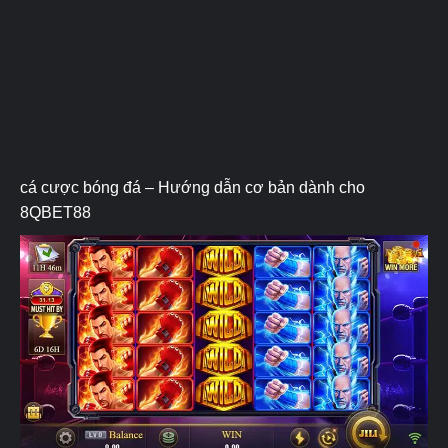
cá cược bóng đá – Hướng dẫn cơ bản dành cho
8QBET88